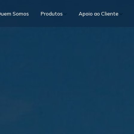
Quem Somos
Produtos
Apoio ao Cliente
Portfó
Vidros para Segurança
Vidros para Hospitais
Mater
ecificação Técnica
Pré-Venda
Temperado
Inteligente PKO Privacy Glass®
rte especializado em todas as etapas do projeto
Atendimento c
Laminado
Insulado Termo-Acústico
Blog
Temperado-Laminado
Plumbífero
Multilaminado
Insulado com Persiana Interna