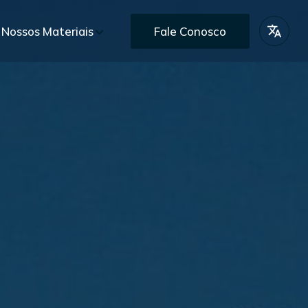
Nossos Materiais
Fale Conosco
lio de Projetos
BR
iais Gratuitos
EN
s
Pós-Vendas
omercial personalizado
Assistência e garantia pós-entrega
ES