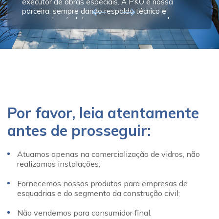
executor de obras especiais. A PKO é nossa
parceira, sempre dando respaldo técnico e
comercial a nível de uma empresa renomada e
respeitada. Seus produtos possuem um diferencial
exclusivo e cumprem todos os prazos com
excelência.
Por favor, leia atentamente
antes de prosseguir:
Atuamos apenas na comercialização de vidros, não
realizamos instalações;
Fornecemos nossos produtos para empresas de
esquadrias e do segmento da construção civil;
Não vendemos para consumidor final.