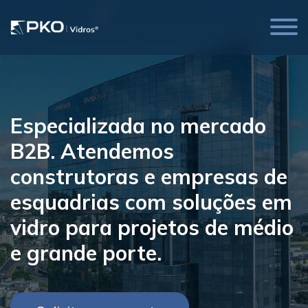
Abrir
men
lio de Projetos
iais Gratuitos
Especializada no mercado
B2B. Atendemos
construtoras e empresas de
esquadrias com soluções em
vidro para projetos de médio
e grande porte.