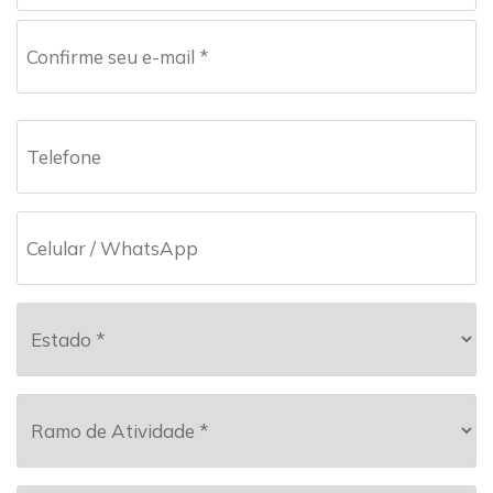
Seu
e-
mail
Confirme
seu
Telefone
e-
*
mail
Celular
/
WhatsApp
*
Estado
*
Ramo
de
Atividade
*